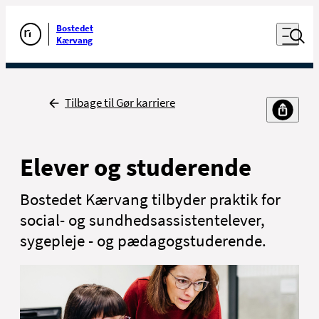
Luk naviga
Udfør søgning
Åben nav
Bostedet
Gå til forsiden
Kærvang
Tilbage
Tilbage til Gør karriere
Elever og studerende
Bostedet Kærvang tilbyder praktik for
social- og sundhedsassistentelever,
sygepleje - og pædagogstuderende.