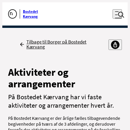
Luk naviga
Udfør søgning
Åben nav
Bostedet
Gå til forsiden
Kærvang
Tilbage
Tilbage til Borger på Bostedet
Kærvang
Aktiviteter og
arrangementer
På Bostedet Kærvang har vi faste
aktiviteter og arrangementer hvert år.
På Bostedet Kærvang er der årlige fælles tilbagevendende
begivenheder på tværs af de 3 afdelinger, og derudover
foregår der aktiviteter og arrangementer på de forskellige